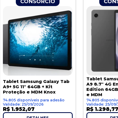
CONSÓRCIO
CON
Tablet Sams
Tablet Samsung Galaxy Tab
A9 8.7″ 4G E
A9+ 5G 11″ 64GB + Kit
Edition 64GB
Proteção e MDM Knox
e MDM
74.805 disponíveis para adesão
74.805 disponív
Validade: 25/09/2026
Validade: 25/09
R$ 1.952,07
R$ 1.298,7
DETALHES
DE