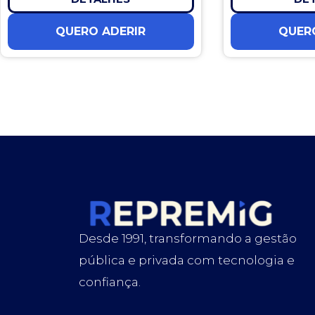
QUERO ADERIR
QUER
Desde 1991, transformando a gestão
pública e privada com tecnologia e
confiança.