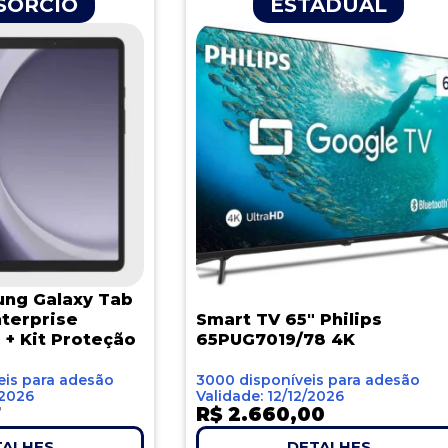
SÓRCIO
ESTADUAL
ung Galaxy Tab
nterprise
Smart TV 65″ Philips
 + Kit Proteção
65PUG7019/78 4K
eis para adesão
3000 disponíveis para adesão
/2026
Validade: 12/12/2026
7
R$ 2.660,00
TALHES
DETALHES