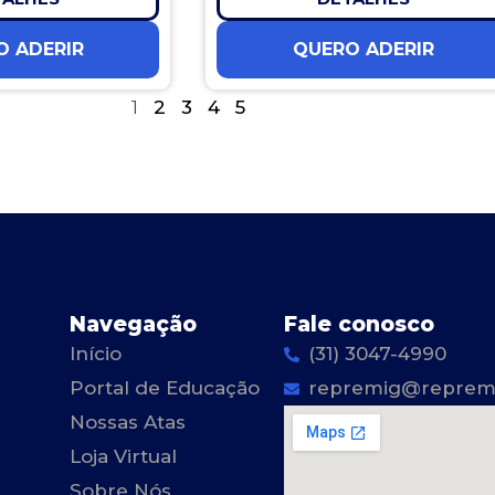
O ADERIR
QUERO ADERIR
1
2
3
4
5
Navegação
Fale conosco
Início
(31) 3047-4990
Portal de Educação
repremig@repremi
Nossas Atas
Loja Virtual
Sobre Nós