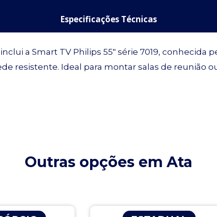
Especificações Técnicas
t inclui a Smart TV Philips 55″ série 7019, conheci
e resistente. Ideal para montar salas de reunião 
Outras opções em Ata
Página
Página
Página
Página
Página