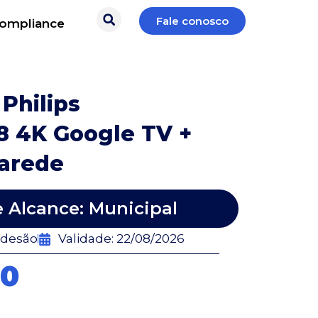
Fale conosco
ompliance
Philips
8 4K Google TV +
Parede
e Alcance: Municipal
adesão
Validade: 22/08/2026
00