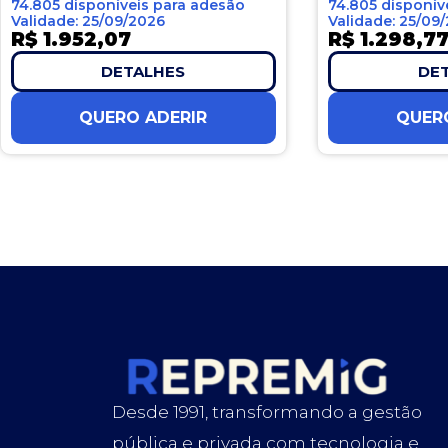
74.805 disponíveis para adesão
74.805 disponív
Validade: 25/09/2026
Validade: 25/09
R$ 1.952,07
R$ 1.298,7
DETALHES
DE
QUERO ADERIR
QUER
Desde 1991, transformando a gestão
pública e privada com tecnologia e