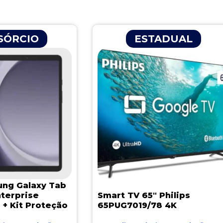
Página
Página
Página
Página
Página
SÓRCIO
ESTADUAL
ung Galaxy Tab
nterprise
Smart TV 65″ Philips
 + Kit Proteção
65PUG7019/78 4K