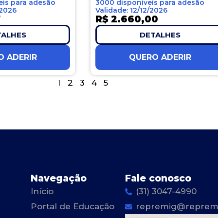
eis para adesão
3000 disponíveis para adesão
/2026
Validade: 12/12/2026
7
R$ 2.660,00
TALHES
DETALHES
O ADERIR
QUERO ADERIR
1
2
3
4
5
Navegação
Fale conosco
Início
(31) 3047-4990
Portal de Educação
repremig@repremi