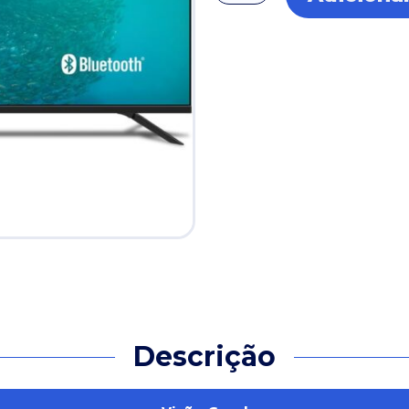
TV
50"
Philips
4K
Google
TV
(Comando
de
Voz)
quantidade
Descrição