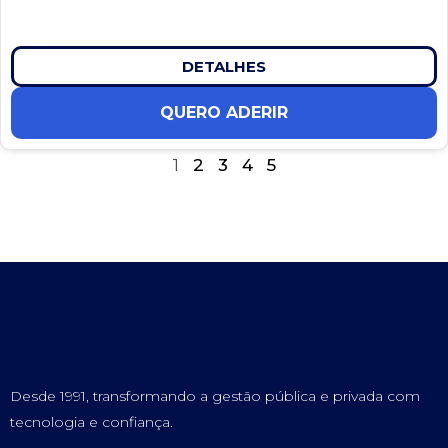
DETALHES
QUERO ADERIR
1
2
3
4
5
Desde 1991, transformando a gestão pública e privada com
tecnologia e confiança.