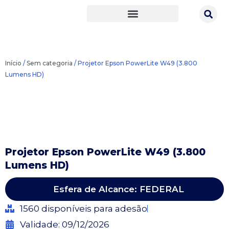
Ir
para
o
conteúdo
Início
/
Sem categoria
/ Projetor Epson PowerLite W49 (3.800
Lumens HD)
Projetor Epson PowerLite W49 (3.800
Lumens HD)
Esfera de Alcance: FEDERAL
1560 disponíveis para adesão
Validade: 09/12/2026