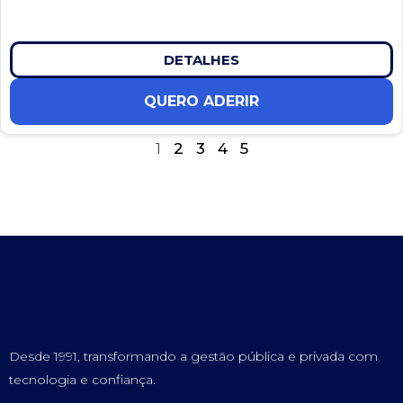
DETALHES
QUERO ADERIR
1
2
3
4
5
Desde 1991, transformando a gestão pública e privada com
tecnologia e confiança.